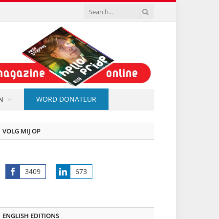
N
WORD DONATEUR
VOLG MIJ OP
3409
673
Share
Share
on
on
Facebook
LinkedIn
ENGLISH EDITIONS