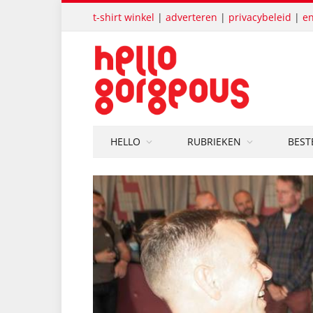
t-shirt winkel
|
adverteren
|
privacybeleid
|
en
HELLO
RUBRIEKEN
BEST