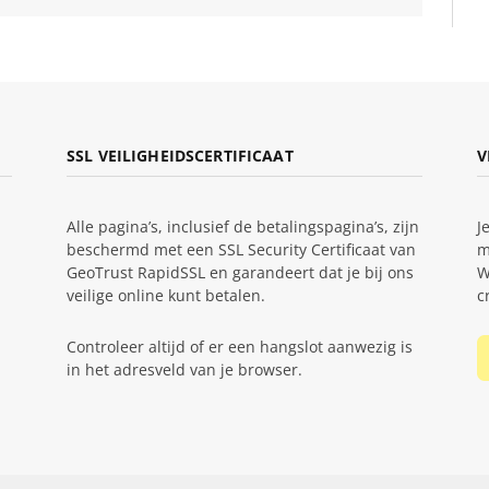
SSL VEILIGHEIDSCERTIFICAAT
V
Alle pagina’s, inclusief de betalingspagina’s, zijn
J
beschermd met een SSL Security Certificaat van
m
GeoTrust RapidSSL en garandeert dat je bij ons
W
veilige online kunt betalen.
c
Controleer altijd of er een hangslot aanwezig is
in het adresveld van je browser.