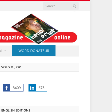
N
WORD DONATEUR
VOLG MIJ OP
3409
673
Share
Share
on
on
Facebook
LinkedIn
ENGLISH EDITIONS