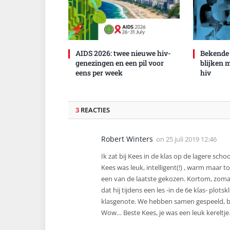
AIDS 2026: twee nieuwe hiv-
Bekende
genezingen en een pil voor
blijken 
eens per week
hiv
3
REACTIES
Robert Winters
on
25 juli 2019 12:46
Ik zat bij Kees in de klas op de lagere sch
Kees was leuk, intelligent(!) , warm maar to
een van de laatste gekozen. Kortom, zom
dat hij tijdens een les -in de 6e klas- plo
klasgenote. We hebben samen gespeeld, bij
Wow… Beste Kees, je was een leuk kereltje.