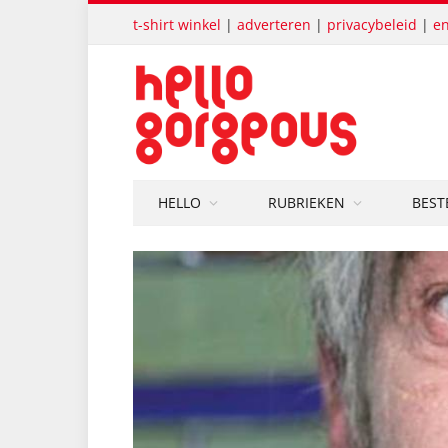
t-shirt winkel
|
adverteren
|
privacybeleid
|
en
HELLO
RUBRIEKEN
BEST