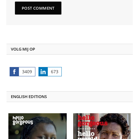
VOLG MIJ OP
3409
673
Share
Share
on
on
Facebook
LinkedIn
ENGLISH EDITIONS