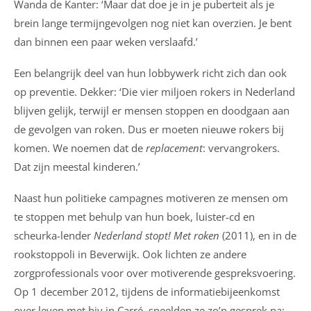
Wanda de Kanter: ‘Maar dat doe je in je puberteit als je
brein lange termijngevolgen nog niet kan overzien. Je bent
dan binnen een paar weken verslaafd.’
Een belangrijk deel van hun lobbywerk richt zich dan ook
op preventie. Dekker: ‘Die vier miljoen rokers in Nederland
blijven gelijk, terwijl er mensen stoppen en doodgaan aan
de gevolgen van roken. Dus er moeten nieuwe rokers bij
komen. We noemen dat de
replacement
: vervangrokers.
Dat zijn meestal kinderen.’
Naast hun politieke campagnes motiveren ze mensen om
te stoppen met behulp van hun boek, luister-cd en
scheurka-lender
Nederland stopt! Met roken
(2011), en in de
rookstoppoli in Beverwijk. Ook lichten ze andere
zorgprofessionals voor over motiverende gespreksvoering.
Op 1 december 2012, tijdens de informatiebijeenkomst
over leven met hiv in Carré, speelden ze zo’n gesprek na: