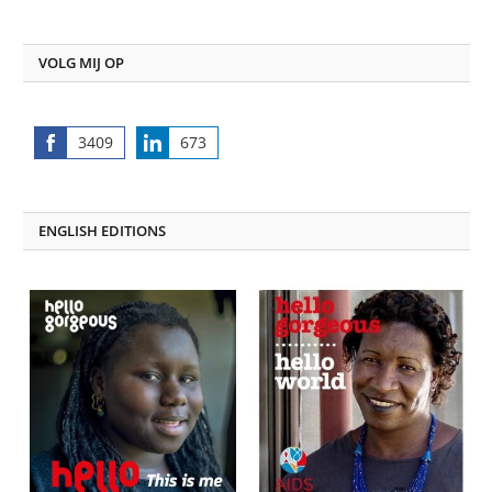
VOLG MIJ OP
3409
673
Share
Share
on
on
Facebook
LinkedIn
ENGLISH EDITIONS