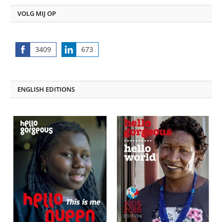
VOLG MIJ OP
3409
673
Share
Share
on
on
Facebook
LinkedIn
ENGLISH EDITIONS