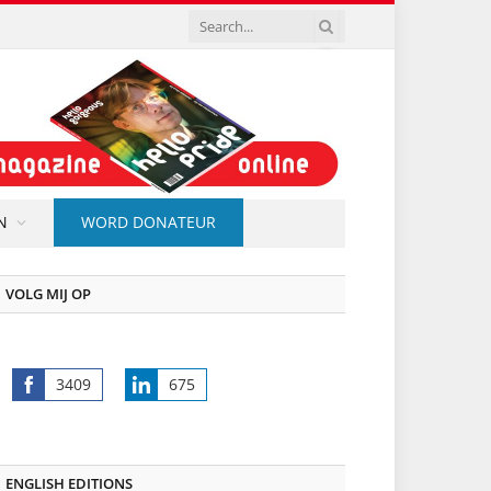
N
WORD DONATEUR
VOLG MIJ OP
3409
675
Share
Share
on
on
Facebook
LinkedIn
ENGLISH EDITIONS