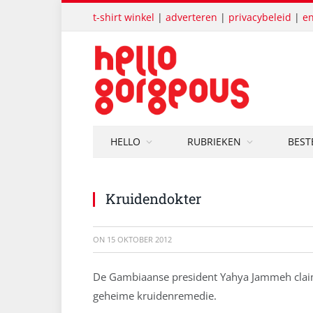
t-shirt winkel
|
adverteren
|
privacybeleid
|
en
HELLO
RUBRIEKEN
BEST
Kruidendokter
ON
15 OKTOBER 2012
De Gambiaanse president Yahya Jammeh claimt
geheime kruidenremedie.