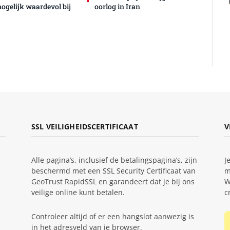
mogelijk waardevol bij
oorlog in Iran
SSL VEILIGHEIDSCERTIFICAAT
V
Alle pagina’s, inclusief de betalingspagina’s, zijn
J
beschermd met een SSL Security Certificaat van
m
GeoTrust RapidSSL en garandeert dat je bij ons
W
veilige online kunt betalen.
c
Controleer altijd of er een hangslot aanwezig is
in het adresveld van je browser.