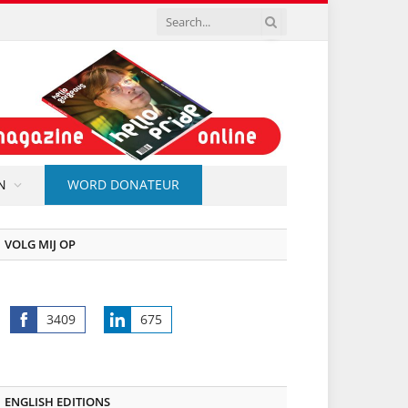
N
WORD DONATEUR
VOLG MIJ OP
3409
675
Share
Share
on
on
Facebook
LinkedIn
ENGLISH EDITIONS