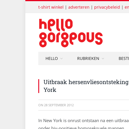
t-shirt winkel
|
adverteren
|
privacybeleid
|
en
HELLO
RUBRIEKEN
BEST
Uitbraak hersenvliesontsteki
York
ON
28 SEPTEMBER 2012
In New York is onrust ontstaan na een uitbra
onder hiv-positieve homoseksuele mannen.