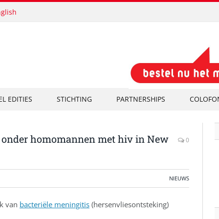
glish
EL EDITIES
STICHTING
PARTNERSHIPS
COLOFO
ng onder homomannen met hiv in New
0
NIEUWS
ak van
bacteriële meningitis
(hersenvliesontsteking)