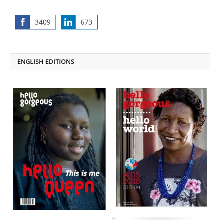
3409
673
Share
Share
on
on
Facebook
LinkedIn
ENGLISH EDITIONS