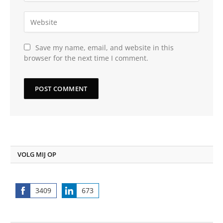
Save my name, email, and website in this
browser for the next time I comment.
VOLG MIJ OP
3409
673
Share
Share
on
on
Facebook
LinkedIn