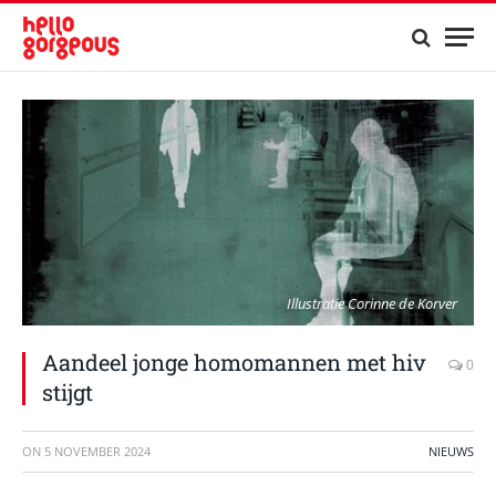
Illustratie Corinne de Korver
Aandeel jonge homomannen met hiv
0
stijgt
ON
5 NOVEMBER 2024
NIEUWS