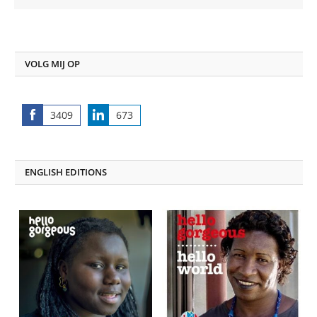
VOLG MIJ OP
3409
673
Share
Share
on
on
Facebook
LinkedIn
ENGLISH EDITIONS