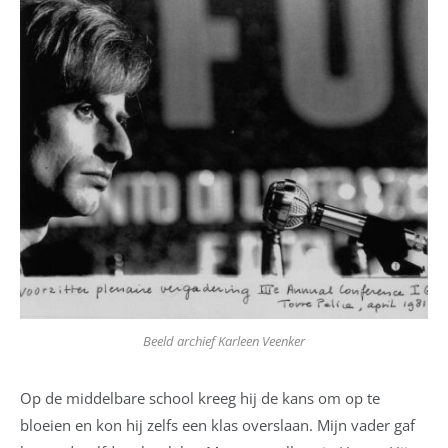
Beeld archief Karleen Veenker
Op de middelbare school kreeg hij de kans om op te
bloeien en kon hij zelfs een klas overslaan. Mijn vader gaf