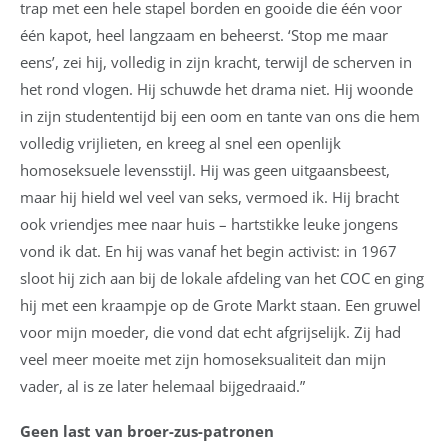
trap met een hele stapel borden en gooide die één voor
één kapot, heel langzaam en beheerst. ‘Stop me maar
eens’, zei hij, volledig in zijn kracht, terwijl de scherven in
het rond vlogen. Hij schuwde het drama niet. Hij woonde
in zijn studententijd bij een oom en tante van ons die hem
volledig vrijlieten, en kreeg al snel een openlijk
homoseksuele levensstijl. Hij was geen uitgaansbeest,
maar hij hield wel veel van seks, vermoed ik. Hij bracht
ook vriendjes mee naar huis – hartstikke leuke jongens
vond ik dat. En hij was vanaf het begin activist: in 1967
sloot hij zich aan bij de lokale afdeling van het COC en ging
hij met een kraampje op de Grote Markt staan. Een gruwel
voor mijn moeder, die vond dat echt afgrijselijk. Zij had
veel meer moeite met zijn homoseksualiteit dan mijn
vader, al is ze later helemaal bijgedraaid.”
Geen last van broer-zus-patronen