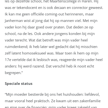
les op dezelfde school, het Maartenscollege in Haren. Hij
was er tekendocent en is ook decaan en conrector geweest.
Ik kan me geen officiële coming-out herinneren, maar
Janherman wist al jong dat hij op mannen viel. Met mijn
vader kon hij daar goed over praten. Dat deden ze op
school, na de les. Ook andere jongens konden bij mijn
vader terecht. Wat dat betreft was mijn vader heel
ruimdenkend; ik heb later wel gedacht dat hij misschien
zelf latent homoseksueel was. Maar toen ik hem op mijn
17e vertelde dat ik lesbisch was, reageerde mijn vader heel
anders: hij werd razend. Dat verschil heb ik nooit echt
begrepen.”
Speciale status
“Mijn moeder bestierde bij ons het huishouden: liefdevol,
maar vooral heel praktisch. Ze kwam uit een zakenfamilie
en ging over de financiën; mijn vader kreeg zakgeld van