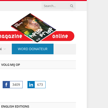
N
WORD DONATEUR
VOLG MIJ OP
3409
673
Share
Share
on
on
Facebook
LinkedIn
ENGLISH EDITIONS