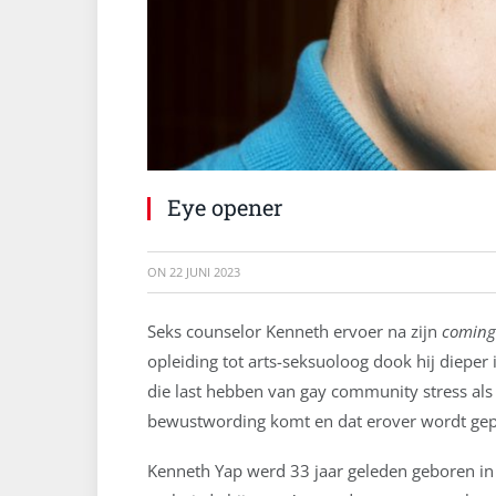
Eye opener
ON
22 JUNI 2023
Seks counselor Kenneth ervoer na zijn
coming
opleiding tot arts-seksuoloog dook hij diepe
die last hebben van gay community stress als 
bewustwording komt en dat erover wordt gep
Kenneth Yap werd 33 jaar geleden geboren in