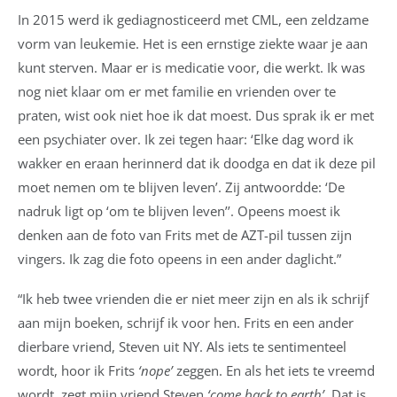
In 2015 werd ik gediagnosticeerd met CML, een zeldzame
vorm van leukemie. Het is een ernstige ziekte waar je aan
kunt sterven. Maar er is medicatie voor, die werkt. Ik was
nog niet klaar om er met familie en vrienden over te
praten, wist ook niet hoe ik dat moest. Dus sprak ik er met
een psychiater over. Ik zei tegen haar: ‘Elke dag word ik
wakker en eraan herinnerd dat ik doodga en dat ik deze pil
moet nemen om te blijven leven’. Zij antwoordde: ‘De
nadruk ligt op ‘om te blijven leven’’. Opeens moest ik
denken aan de foto van Frits met de AZT-pil tussen zijn
vingers. Ik zag die foto opeens in een ander daglicht.”
“Ik heb twee vrienden die er niet meer zijn en als ik schrijf
aan mijn boeken, schrijf ik voor hen. Frits en een ander
dierbare vriend, Steven uit NY. Als iets te sentimenteel
wordt, hoor ik Frits
‘nope’
zeggen. En als het iets te vreemd
wordt, zegt mijn vriend Steven
‘come back to earth’
. Dat is