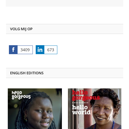
VOLG MIJ OP
3409
673
Share
Share
on
on
Facebook
LinkedIn
ENGLISH EDITIONS