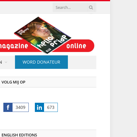
N
WORD DONATEUR
VOLG MIJ OP
3409
673
Share
Share
on
on
Facebook
LinkedIn
ENGLISH EDITIONS