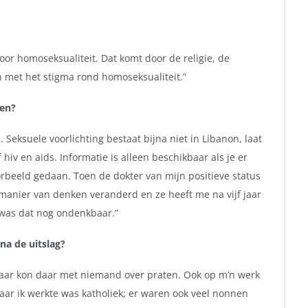
oor homoseksualiteit. Dat komt door de religie, de
n met het stigma rond homoseksualiteit.”
ken?
. Seksuele voorlichting bestaat bijna niet in Libanon, laat
iv en aids. Informatie is alleen beschikbaar als je er
oorbeeld gedaan. Toen de dokter van mijn positieve status
 manier van denken veranderd en ze heeft me na vijf jaar
g was dat nog ondenkbaar.”
 na de uitslag?
maar kon daar met niemand over praten. Ook op m’n werk
ar ik werkte was katholiek; er waren ook veel nonnen