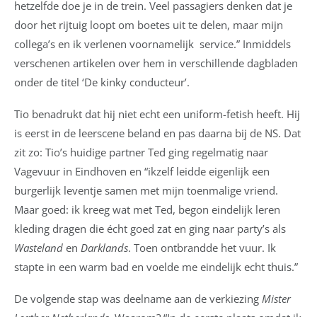
hetzelfde doe je in de trein. Veel passagiers denken dat je
door het rijtuig loopt om boetes uit te delen, maar mijn
collega’s en ik verlenen voornamelijk
service.” Inmiddels
verschenen artikelen over hem in verschillende dagbladen
onder de titel ‘De kinky conducteur’.
Tio benadrukt dat hij niet echt een uniform-fetish heeft. Hij
is eerst in de leerscene beland en pas daarna bij de NS. Dat
zit zo: Tio’s huidige partner Ted ging regelmatig naar
Vagevuur in Eindhoven en “ikzelf leidde eigenlijk een
burgerlijk leventje samen met mijn toenmalige vriend.
Maar goed: ik kreeg wat met Ted, begon eindelijk leren
kleding dragen die écht goed zat en ging naar party’s als
Wasteland
en
Darklands
. Toen ontbrandde het vuur. Ik
stapte in een warm bad en voelde me eindelijk echt thuis.”
De volgende stap was deelname aan de verkiezing
Mister