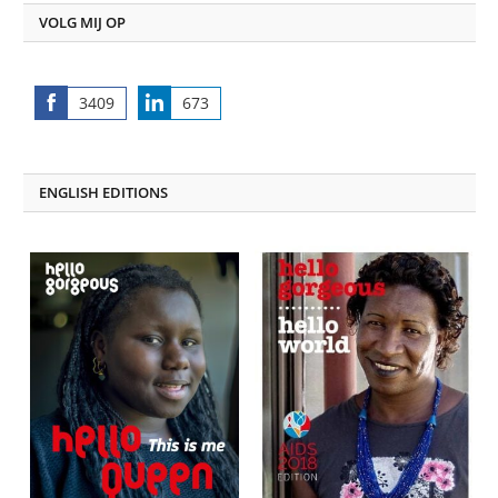
VOLG MIJ OP
3409
673
Share
Share
on
on
Facebook
LinkedIn
ENGLISH EDITIONS