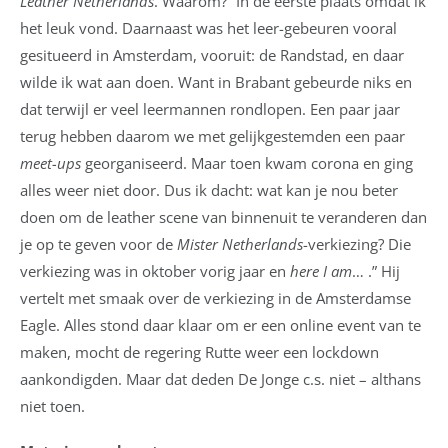
Leather Netherlands
. Waarom? “In de eerste plaats omdat ik
het leuk vond. Daarnaast was het leer-gebeuren vooral
gesitueerd in Amsterdam, vooruit: de Randstad, en daar
wilde ik wat aan doen. Want in Brabant gebeurde niks en
dat terwijl er veel leermannen rondlopen. Een paar jaar
terug hebben daarom we met gelijkgestemden een paar
meet-ups
georganiseerd. Maar toen kwam corona en ging
alles weer niet door. Dus ik dacht: wat kan je nou beter
doen om de leather scene van binnenuit te veranderen dan
je op te geven voor de
Mister Netherlands
-verkiezing? Die
verkiezing was in oktober vorig jaar en
here I am
… .” Hij
vertelt met smaak over de verkiezing in de Amsterdamse
Eagle. Alles stond daar klaar om er een online event van te
maken, mocht de regering Rutte weer een lockdown
aankondigden. Maar dat deden De Jonge c.s. niet – althans
niet toen.