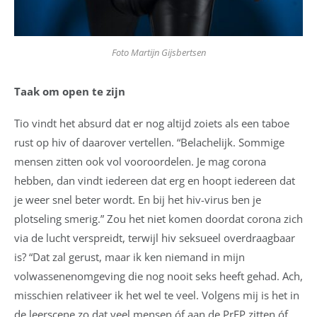
Foto Martijn Gijsbertsen
Taak om open te zijn
Tio vindt het absurd dat er nog altijd zoiets als een taboe
rust op hiv of daarover vertellen. “Belachelijk. Sommige
mensen zitten ook vol vooroordelen. Je mag corona
hebben, dan vindt iedereen dat erg en hoopt iedereen dat
je weer snel beter wordt. En bij het hiv-virus ben je
plotseling smerig.” Zou het niet komen doordat corona zich
via de lucht verspreidt, terwijl hiv seksueel overdraagbaar
is? “Dat zal gerust, maar ik ken niemand in mijn
volwassenenomgeving die nog nooit seks heeft gehad. Ach,
misschien relativeer ik het wel te veel. Volgens mij is het in
de leerscene zo dat veel mensen óf aan de PrEP zitten óf