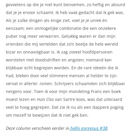
gevoelens op die je niet kunt benoemen, zo heftig en absurd
dat je je ervoor schaamt. Ik heb vaak gedacht dat ik gek was.
Als je zulke dingen als enige ziet, voel je je uniek én
eenzaam; een onmogelijke combinatie die een onzekere
puber nog meer verwarren. Gelukkig waren er dan mijn
vrienden die mij vertelden dat zo
’
n beetje de hele wereld
bizar en onnavolgbaar is. Ik zag zoveel hoofdpersonen
worstelen met doodsdriften en angsten; niemand kan
blijkbaar echt begrepen worden. En de rare ideeën die ik
had, bleken door veel slimmere mensen al helder te zijn
vervat in allerlei -ismen. Schrijvers schaamden zich blijkbaar
nergens voor. Toen ik voor mijn mondeling Frans een boek
moest lezen en
Huis Clos
van Sartre koos, was dat uiteraard
veel te hoog gegrepen. Dat zie ik nu als een dappere poging
om mezelf te bewijzen dat ik niet gek ben.
Deze column verscheen eerder in
hello gorgeous #38
.