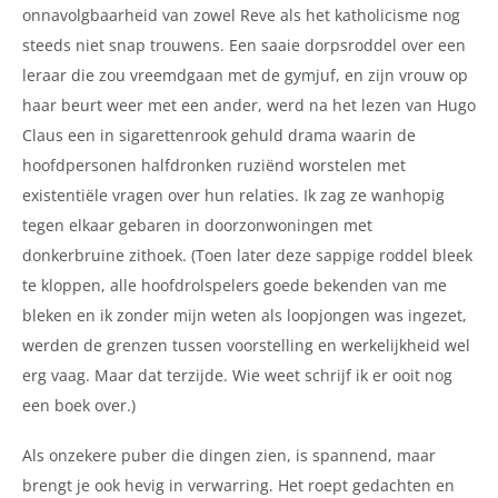
onnavolgbaarheid van zowel Reve als het katholicisme nog
steeds niet snap trouwens. Een saaie dorpsroddel over een
leraar die zou vreemdgaan met de gymjuf, en zijn vrouw op
haar beurt weer met een ander, werd na het lezen van Hugo
Claus een in sigarettenrook gehuld drama waarin de
hoofdpersonen halfdronken ruziënd worstelen met
existentiële vragen over hun relaties. Ik zag ze wanhopig
tegen elkaar gebaren in doorzonwoningen met
donkerbruine zithoek. (Toen later deze sappige roddel bleek
te kloppen, alle hoofdrolspelers goede bekenden van me
bleken en ik zonder mijn weten als loopjongen was ingezet,
werden de grenzen tussen voorstelling en werkelijkheid wel
erg vaag. Maar dat terzijde. Wie weet schrijf ik er ooit nog
een boek over.)
Als onzekere puber die dingen zien, is spannend, maar
brengt je ook hevig in verwarring. Het roept gedachten en