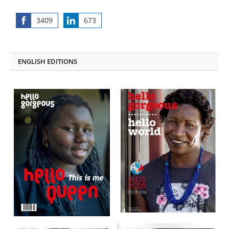
3409
673
Share
Share
on
on
Facebook
LinkedIn
ENGLISH EDITIONS