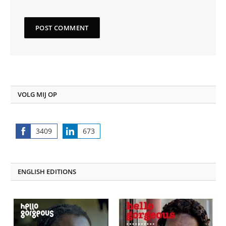
VOLG MIJ OP
3409
673
Share
Share
on
on
Facebook
LinkedIn
ENGLISH EDITIONS