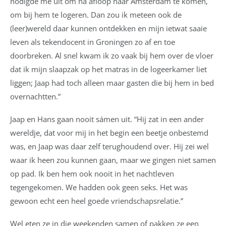
nodigde me uit om na afloop naar Amsterdam te komen,
om bij hem te logeren. Dan zou ik meteen ook de
(leer)wereld daar kunnen ontdekken en mijn ietwat saaie
leven als tekendocent in Groningen zo af en toe
doorbreken. Al snel kwam ik zo vaak bij hem over de vloer
dat ik mijn slaapzak op het matras in de logeerkamer liet
liggen; Jaap had toch alleen maar gasten die bij hem in bed
overnachtten.”
Jaap en Hans gaan nooit sámen uit. “Hij zat in een ander
wereldje, dat voor mij in het begin een beetje onbestemd
was, en Jaap was daar zelf terughoudend over. Hij zei wel
waar ik heen zou kunnen gaan, maar we gingen niet samen
op pad. Ik ben hem ook nooit in het nachtleven
tegengekomen. We hadden ook geen seks. Het was
gewoon echt een heel goede vriendschapsrelatie.”
Wel eten ze in die weekenden samen of pakken ze een