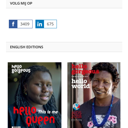
VOLG MIJ OP
3409
675
Share
Share
on
on
Facebook
LinkedIn
ENGLISH EDITIONS