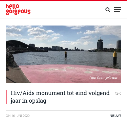
Foto Botte Jellema
Hiv/Aids monument tot eind volgend
0
jaar in opslag
ON
16 JUNI 2020
NIEUWS