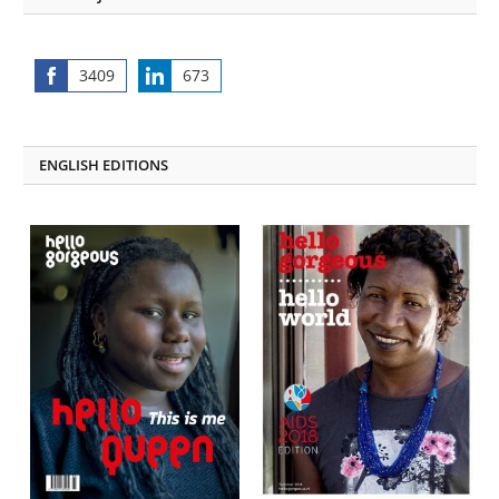
3409
673
Share
Share
on
on
Facebook
LinkedIn
ENGLISH EDITIONS