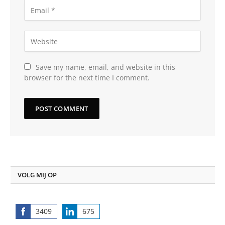
Save my name, email, and website in this
browser for the next time I comment.
VOLG MIJ OP
3409
675
Share
Share
on
on