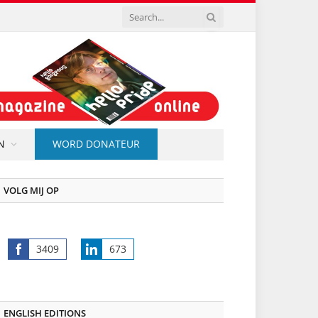
N
WORD DONATEUR
VOLG MIJ OP
3409
673
Share
Share
on
on
Facebook
LinkedIn
ENGLISH EDITIONS