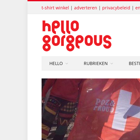
t-shirt winkel
|
adverteren
|
privacybeleid
|
en
HELLO
RUBRIEKEN
BEST