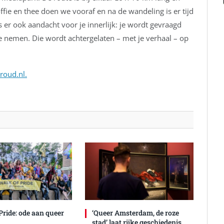
fie en thee doen we vooraf en na de wandeling is er tijd
s er ook aandacht voor je innerlijk: je wordt gevraagd
te nemen. Die wordt achtergelaten – met je verhaal – op
roud.nl.
Pride: ode aan queer
‘Queer Amsterdam, de roze
stad’ laat rijke geschiedenis