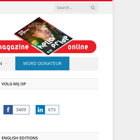
N
WORD DONATEUR
VOLG MIJ OP
3409
673
Share
Share
on
on
Facebook
LinkedIn
ENGLISH EDITIONS