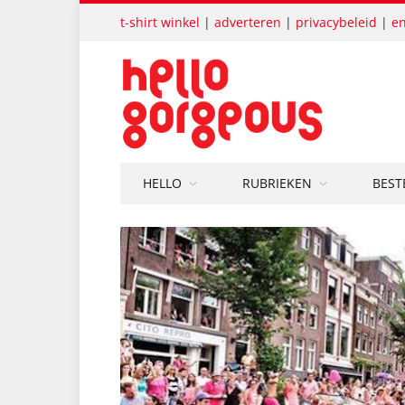
t-shirt winkel
|
adverteren
|
privacybeleid
|
en
HELLO
RUBRIEKEN
BEST