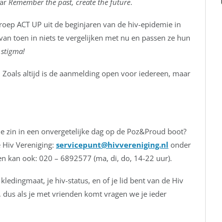
aar
Remember the past, create the future
.
oep ACT UP uit de beginjaren van de hiv-epidemie in
d van toen in niets te vergelijken met nu en passen ze hun
 stigma!
. Zoals altijd is de aanmelding open voor iedereen, maar
je zin in een onvergetelijke dag op de Poz&Proud boot?
e Hiv Vereniging:
servicepunt@hivvereniging.nl
onder
len kan ook: 020 – 6892577 (ma, di, do, 14-22 uur).
ledingmaat, je hiv-status, en of je lid bent van de Hiv
 dus als je met vrienden komt vragen we je ieder