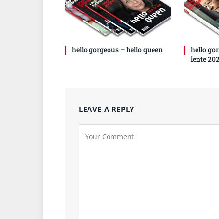
hello gorgeous – hello queen
hello go
lente 20
LEAVE A REPLY