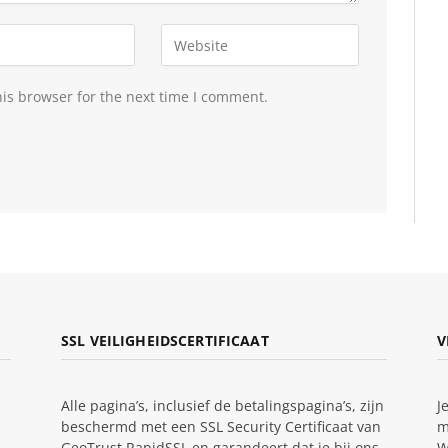
is browser for the next time I comment.
SSL VEILIGHEIDSCERTIFICAAT
V
Alle pagina’s, inclusief de betalingspagina’s, zijn
J
beschermd met een SSL Security Certificaat van
m
GeoTrust RapidSSL en garandeert dat je bij ons
W