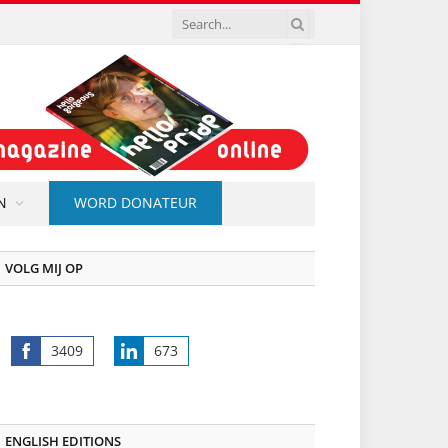
N
WORD DONATEUR
VOLG MIJ OP
3409
673
Share
Share
on
on
Facebook
LinkedIn
ENGLISH EDITIONS