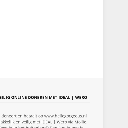
EILIG ONLINE DONEREN MET IDEAL | WERO
e doneert en betaalt op www.hellogorgeous.nl
akkelijk en veilig met iDEAL | Wero via Mollie.
oon je in het buitenland? Dan kun je met je