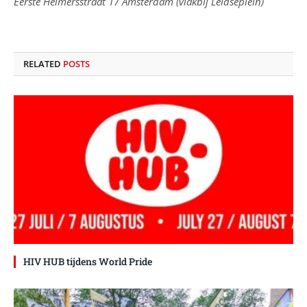
Eerste Helmersstraat 17 Amsterdam (vlakbij Leidseplein)
RELATED
POSTS
HIV HUB tijdens World Pride