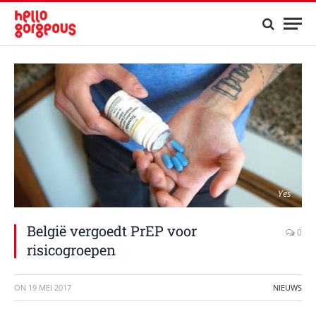
Yes
België vergoedt PrEP voor
0
risicogroepen
ON
19 MEI 2017
NIEUWS