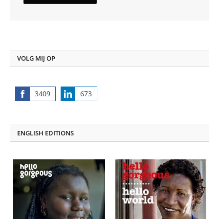
VOLG MIJ OP
3409
673
Share
Share
on
on
Facebook
LinkedIn
ENGLISH EDITIONS