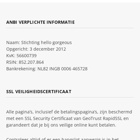
ANBI VERPLICHTE INFORMATIE
Naam: Stichting hello gorgeous
Opgericht: 3 december 2012
KvK: 56600739
RSIN: 852.207.864
Bankrekening: NL82 INGB 0006 465728
SSL VEILIGHEIDSCERTIFICAAT
Alle pagina’s, inclusief de betalingspagina’s, zijn beschermd
met een SSL Security Certificaat van GeoTrust RapidSSL en
garandeert dat je bij ons veilige online kunt betalen.
Controleer altijd of er een hangslot aanwezig is in het