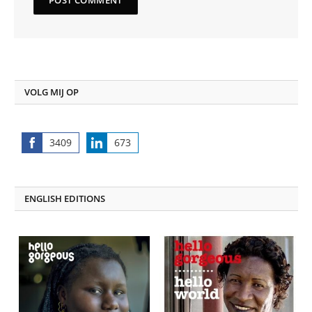
VOLG MIJ OP
3409
673
Share
Share
on
on
Facebook
LinkedIn
ENGLISH EDITIONS