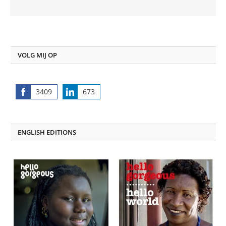
VOLG MIJ OP
3409
673
Share
Share
on
on
Facebook
LinkedIn
ENGLISH EDITIONS