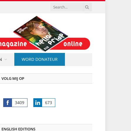
N
WORD DONATEUR
VOLG MIJ OP
3409
673
Share
Share
on
on
Facebook
LinkedIn
ENGLISH EDITIONS