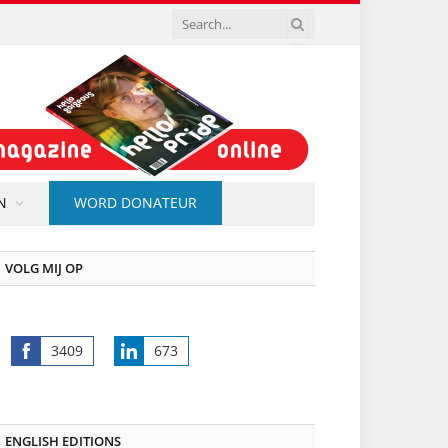
N
WORD DONATEUR
VOLG MIJ OP
3409
673
Share
Share
on
on
Facebook
LinkedIn
ENGLISH EDITIONS