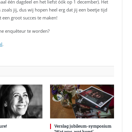
al één dagdeel en het liefst óók op 1 december). Het
zoals jij, dus wij hopen heel erg dat jij een beetje tijd
t een groot succes te maken!
e enquêteur te worden?
nl
.
ure!
Verslag jubileum-symposium
‘Wat was, wat komt’