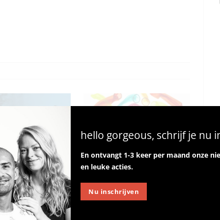
hello gorgeous, schrijf je nu i
En ontvangt 1-3 keer per maand onze ni
 afslankmiddelen
Condoomprijzen stijgen door
en leuke acties.
mogelijk waardevol bij
oorlog in Iran
Nu inschrijven