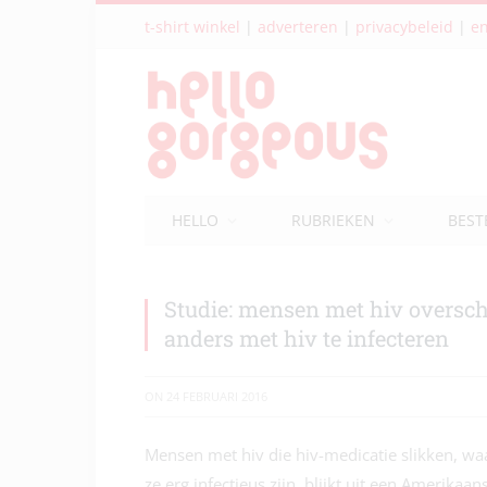
t-shirt winkel
|
adverteren
|
privacybeleid
|
en
HELLO
RUBRIEKEN
BEST
Studie: mensen met hiv oversc
anders met hiv te infecteren
ON
24 FEBRUARI 2016
Mensen met hiv die hiv-medicatie slikken, wa
ze erg infectieus zijn, blijkt uit een Amerikaan