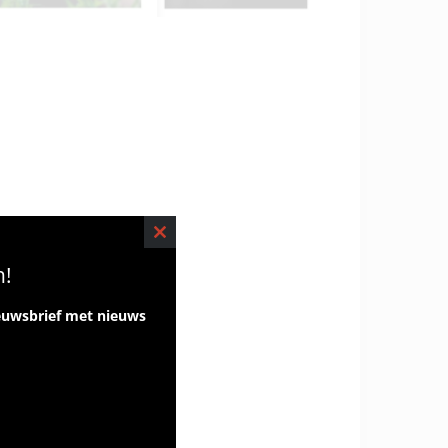
CLOSE
n!
THIS
euwsbrief met nieuws
MODULE