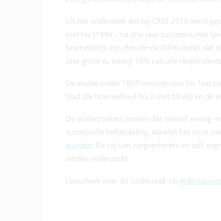
Uit het onderzoek dat op CROI 2016 werd gepr
met hiv (14%) – na drie jaar succesvol met hiv
besmettelijk zijn. Een derde (34%) denkt dat 
zeer groot is, terwijl 10% van alle responden
De studie onder 1809 mensen met hiv laat zien 
load (de hoeveelheid hiv in het bloed) en de e
De onderzoekers menen dat relatief weinig men
succesvolle behandeling, waarbij het virus o
worden
. De rol van zorgverleners en zelf-sti
verder onderzocht.
Lees meer over dit onderzoek op
Aidsmap.c