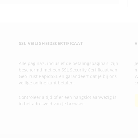
SSL VEILIGHEIDSCERTIFICAAT
V
Alle pagina’s, inclusief de betalingspagina’s, zijn
J
beschermd met een SSL Security Certificaat van
m
GeoTrust RapidSSL en garandeert dat je bij ons
W
veilige online kunt betalen.
c
Controleer altijd of er een hangslot aanwezig is
in het adresveld van je browser.