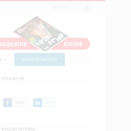
N
WORD DONATEUR
VOLG MIJ OP
3409
673
Share
Share
on
on
Facebook
LinkedIn
ENGLISH EDITIONS