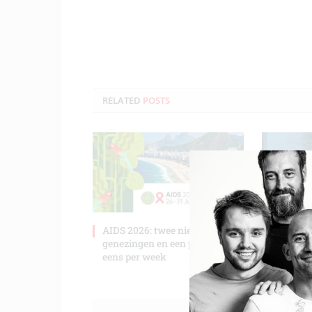
RELATED
POSTS
AIDS 2026: twee nieuwe hiv-
Bekende
genezingen en een pil voor
blijken 
eens per week
hiv