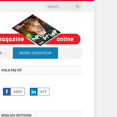
N
WORD DONATEUR
VOLG MIJ OP
3409
673
Share
Share
on
on
Facebook
LinkedIn
ENGLISH EDITIONS