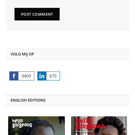
VOLG MIJ OP
3409
675
Share
Share
on
on
Facebook
LinkedIn
ENGLISH EDITIONS