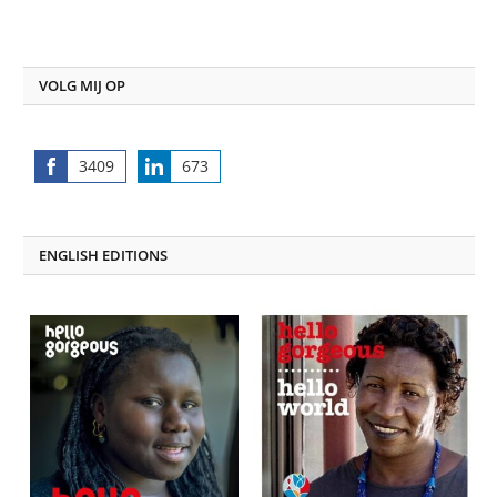
VOLG MIJ OP
3409
673
Share
Share
on
on
Facebook
LinkedIn
ENGLISH EDITIONS