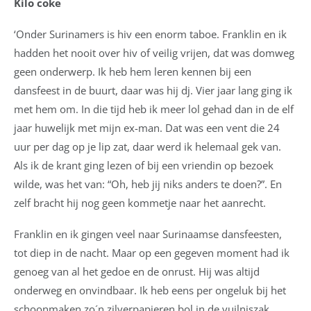
Kilo coke
‘Onder Surinamers is hiv een enorm taboe. Franklin en ik
hadden het nooit over hiv of veilig vrijen, dat was domweg
geen onderwerp. Ik heb hem leren kennen bij een
dansfeest in de buurt, daar was hij dj. Vier jaar lang ging ik
met hem om. In die tijd heb ik meer lol gehad dan in de elf
jaar huwelijk met mijn ex-man. Dat was een vent die 24
uur per dag op je lip zat, daar werd ik helemaal gek van.
Als ik de krant ging lezen of bij een vriendin op bezoek
wilde, was het van: “Oh, heb jij niks anders te doen?”. En
zelf bracht hij nog geen kommetje naar het aanrecht.
Franklin en ik gingen veel naar Surinaamse dansfeesten,
tot diep in de nacht. Maar op een gegeven moment had ik
genoeg van al het gedoe en de onrust. Hij was altijd
onderweg en onvindbaar. Ik heb eens per ongeluk bij het
schoonmaken zo´n zilverpapieren bol in de vuilniszak