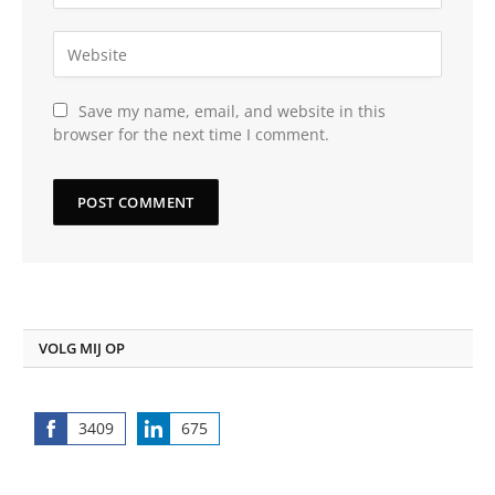
Save my name, email, and website in this
browser for the next time I comment.
VOLG MIJ OP
3409
675
Share
Share
on
on
Facebook
LinkedIn