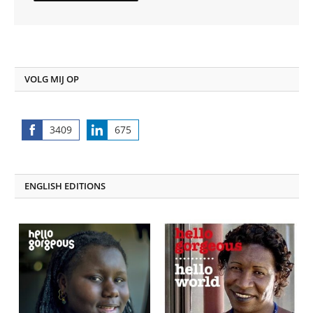
VOLG MIJ OP
3409
675
Share
Share
on
on
Facebook
LinkedIn
ENGLISH EDITIONS