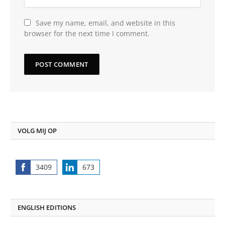
Save my name, email, and website in this
browser for the next time I comment.
VOLG MIJ OP
3409
673
Share
Share
on
on
Facebook
LinkedIn
ENGLISH EDITIONS