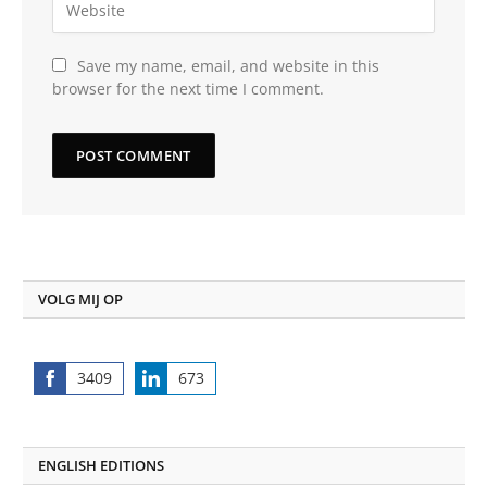
Save my name, email, and website in this
browser for the next time I comment.
VOLG MIJ OP
3409
673
Share
Share
on
on
Facebook
LinkedIn
ENGLISH EDITIONS