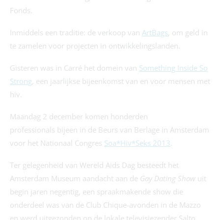
Fonds.
Inmiddels een traditie: de verkoop van
ArtBags
, om geld in
te zamelen voor projecten in ontwikkelingslanden.
Gisteren was in Carré het domein van
Something Inside So
Strong
, een jaarlijkse bijeenkomst van en voor mensen met
hiv.
Maandag 2 december komen honderden
professionals bijeen in de Beurs van Berlage in Amsterdam
voor het Nationaal Congres
Soa*Hiv*Seks 2013
.
Ter gelegenheid van Wereld Aids Dag besteedt het
Amsterdam Museum aandacht aan de
Gay Dating Show
uit
begin jaren negentig, een spraakmakende show die
onderdeel was van de Club Chique-avonden in de Mazzo
en werd uitgezonden op de lokale televisiezender Salto.