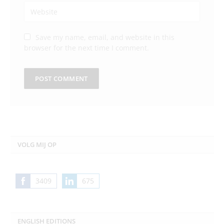
Save my name, email, and website in this
browser for the next time I comment.
VOLG MIJ OP
3409
675
Share
Share
on
on
Facebook
LinkedIn
ENGLISH EDITIONS