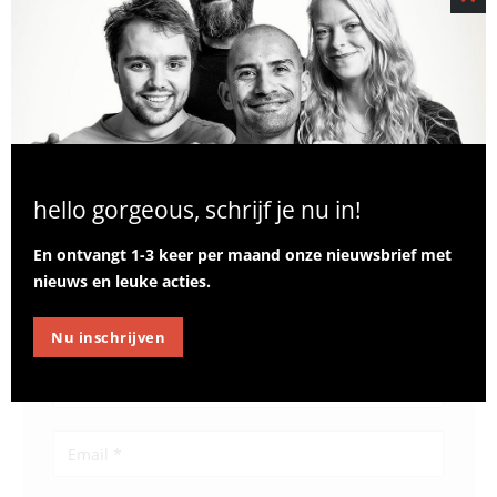
CLO
THI
LEAVE A REPLY
MO
hello gorgeous, schrijf je nu in!
En ontvangt 1-3 keer per maand onze nieuwsbrief met
nieuws en leuke acties.
Nu inschrijven