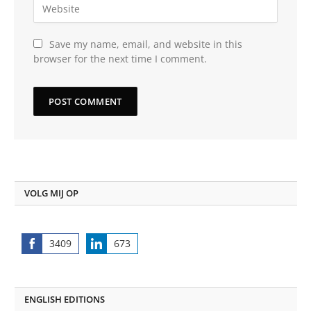
Save my name, email, and website in this
browser for the next time I comment.
VOLG MIJ OP
3409
673
Share
Share
on
on
Facebook
LinkedIn
ENGLISH EDITIONS