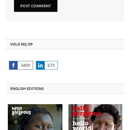
VOLG MIJ OP
3409
673
Share
Share
on
on
Facebook
LinkedIn
ENGLISH EDITIONS