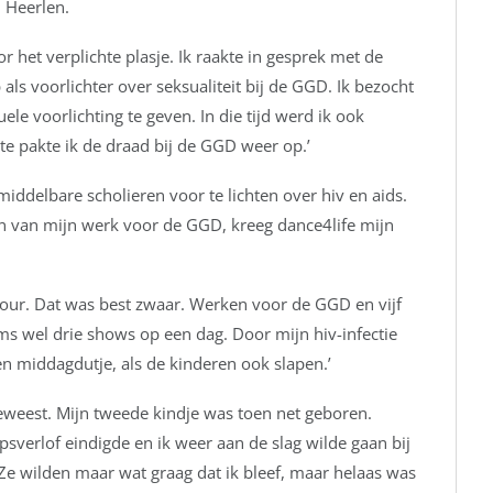
n Heerlen.
r het verplichte plasje. Ik raakte in gesprek met de
ls voorlichter over seksualiteit bij de GGD. Ik bezocht
e voorlichting te geven. In die tijd werd ik ook
te pakte ik de draad bij de GGD weer op.’
middelbare scholieren voor te lichten over hiv en aids.
en van mijn werk voor de GGD, kreeg dance4life mijn
 tour. Dat was best zwaar. Werken voor de GGD en vijf
ms wel drie shows op een dag. Door mijn hiv-infectie
n middagdutje, als de kinderen ook slapen.’
geweest. Mijn tweede kindje was toen net geboren.
verlof eindigde en ik weer aan de slag wilde gaan bij
Ze wilden maar wat graag dat ik bleef, maar helaas was