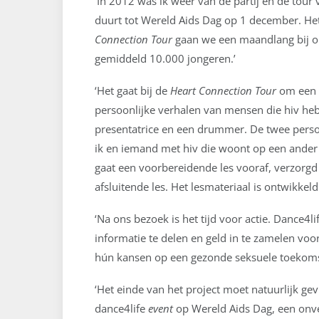
‘In 2012 was ik weer van de partij en de tour 
duurt tot Wereld Aids Dag op 1 december. Het
Connection Tour
gaan we een maandlang bij o
gemiddeld 10.000 jongeren.’
‘Het gaat bij de
Heart Connection Tour
om een s
persoonlijke verhalen van mensen die hiv he
presentatrice en een drummer. De twee persoon
ik en iemand met hiv die woont op een ander c
gaat een voorbereidende les vooraf, verzorgd
afsluitende les. Het lesmateriaal is ontwikkel
‘Na ons bezoek is het tijd voor actie. Dance4l
informatie te delen en geld in te zamelen voo
hún kansen op een gezonde seksuele toekomst
‘Het einde van het project moet natuurlijk ge
dance4life
event
op Wereld Aids Dag, een onverg