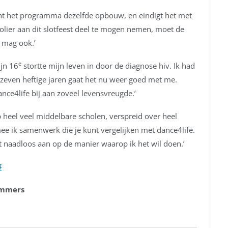
 kent het programma dezelfde opbouw, en eindigt het met
olier aan dit slotfeest deel te mogen nemen, moet de
 mag ook.’
e
ijn 16
stortte mijn leven in door de diagnose hiv. Ik had
zeven heftige jaren gaat het nu weer goed met me.
nce4life bij aan zoveel levensvreugde.’
op heel veel middelbare scholen, verspreid over heel
ee ik samenwerk die je kunt vergelijken met dance4life.
uit naadloos aan op de manier waarop ik het wil doen.’
4
lommers