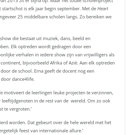
van 2013 zit er bijna op. Maar het totale scholenproject
 startschot is elk jaar begin september. Met de
Heart
ngeveer 25 middelbare scholen langs. Zo bereiken we
how die bestaat uit muziek, dans, beeld en
bben. Elk optreden wordt gedragen door een
lijke verhalen in iedere show zijn van vrijwilligers als
ontinent, bijvoorbeeld Afrika of Azië. Aan elk optreden
 door de school. Erna geeft de docent nog een
d door dance4life.
ife motiveert de leerlingen leuke projecten te verzinnen,
r leeftijdgenoten in de rest van de wereld. Om zo ook
 te vergroten.’
vierd worden. Dat gebeurt over de hele wereld met het
etelijk feest van internationale allure.’