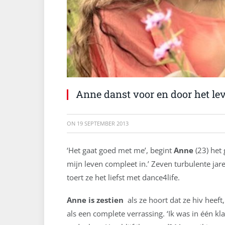
Anne danst voor en door het le
ON
19 SEPTEMBER 2013
‘Het gaat goed met me’, begint
Anne
(23) het
mijn leven compleet in.’ Zeven turbulente jar
toert ze het liefst met dance4life.
Anne is zestien
als ze hoort dat ze hiv hee
als een complete verrassing. ‘Ik was in één k