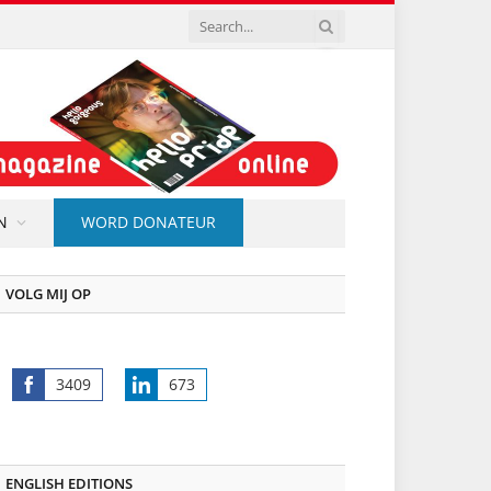
N
WORD DONATEUR
VOLG MIJ OP
3409
673
Share
Share
on
on
Facebook
LinkedIn
ENGLISH EDITIONS