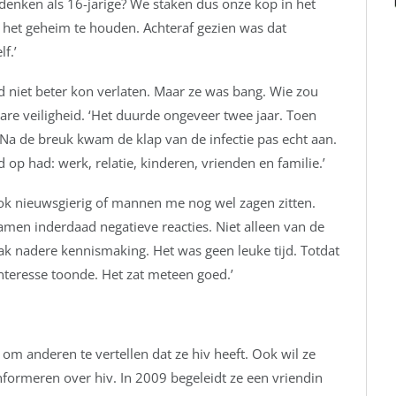
 denken als 16-jarige? We staken dus onze kop in het
n het geheim te houden. Achteraf gezien was dat
f.’
d niet beter kon verlaten. Maar ze was bang. Wie zou
are veiligheid. ‘Het duurde ongeveer twee jaar. Toen
. Na de breuk kwam de klap van de infectie pas echt aan.
 op had: werk, relatie, kinderen, vrienden en familie.’
ook nieuwsgierig of mannen me nog wel zagen zitten.
wamen inderdaad negatieve reacties. Niet alleen van de
k nadere kennismaking. Het was geen leuke tijd. Totdat
nteresse toonde. Het zat meteen goed.’
m anderen te vertellen dat ze hiv heeft. Ook wil ze
ormeren over hiv. In 2009 begeleidt ze een vriendin