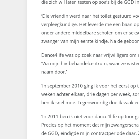
die zich wil laten testen op soa’s bij de GGD i
‘Die vriendin werd naar het toilet gestuurd voo
verpleegkundige. Het leverde me een baan op a
onder andere middelbare scholen om er seksuel
zwanger van mijn eerste kindje. Na de geboor
Dance4life was op zoek naar vrijwilligers om 
‘Via mijn hiv-behandelcentrum, waar ze wist
naam door.’
‘In september 2010 ging ik voor het eerst op
weken achter elkaar, drie dagen per week, so
ben ik snel moe. Tegenwoordig doe ik vaak ee
‘In 2011 ben ik niet voor dance4life op tour 
Precies op het moment dat mijn zwangerschaps
de GGD, eindigde mijn contractperiode daar. 