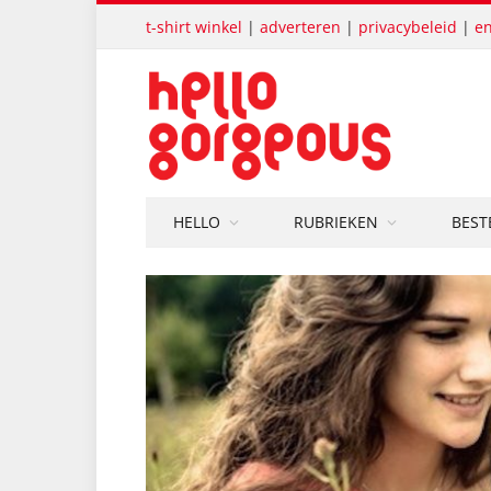
t-shirt winkel
|
adverteren
|
privacybeleid
|
en
HELLO
RUBRIEKEN
BEST