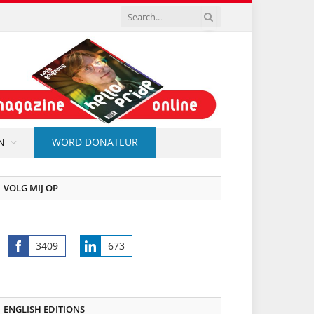
N
WORD DONATEUR
VOLG MIJ OP
3409
673
Share
Share
on
on
Facebook
LinkedIn
ENGLISH EDITIONS