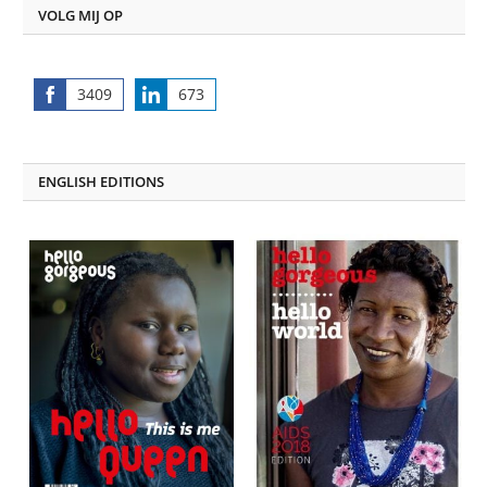
VOLG MIJ OP
3409
673
Share
Share
on
on
Facebook
LinkedIn
ENGLISH EDITIONS