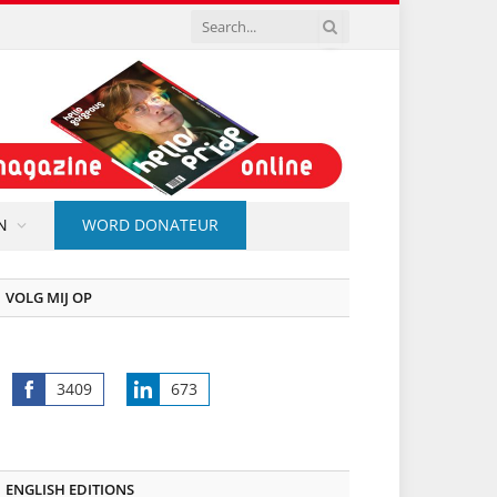
N
WORD DONATEUR
VOLG MIJ OP
3409
673
Share
Share
on
on
Facebook
LinkedIn
ENGLISH EDITIONS