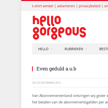
t-shirt winkel
|
adverteren
|
privacybeleid
|
en
HELLO
RUBRIEKEN
BEST
Even geduld a.u.b
ON
25 DECEMBER 2012
Van Abonnementenland ontvingen wij gister e
het betalen van de abonnementsgelden per ac