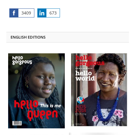
3409
673
Share
Share
on
on
Facebook
LinkedIn
ENGLISH EDITIONS