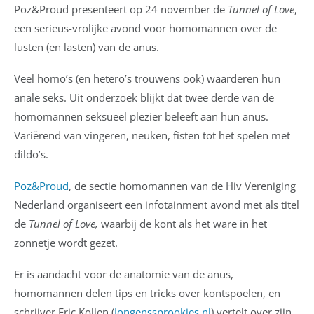
Poz&Proud presenteert op 24 november de
Tunnel of Love
,
een serieus-vrolijke avond voor homomannen over de
lusten (en lasten) van de anus.
Veel homo’s (en hetero’s trouwens ook) waarderen hun
anale seks. Uit onderzoek blijkt dat twee derde van de
homomannen seksueel plezier beleeft aan hun anus.
Variërend van vingeren, neuken, fisten tot het spelen met
dildo’s.
Poz&Proud
, de sectie homomannen van de Hiv Vereniging
Nederland organiseert een infotainment avond met als titel
de
Tunnel of Love,
waarbij de kont als het ware in het
zonnetje wordt gezet.
Er is aandacht voor de anatomie van de anus,
homomannen delen tips en tricks over kontspoelen, en
schrijver Eric Kollen (
Jongenssprookjes.nl
) vertelt over zijn