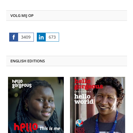
VOLG MIJ OP
3409
673
Share
Share
on
on
Facebook
LinkedIn
ENGLISH EDITIONS