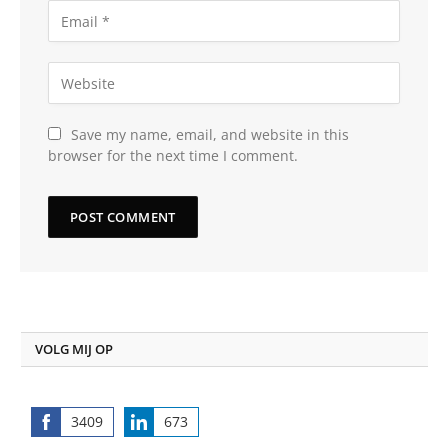
Save my name, email, and website in this
browser for the next time I comment.
VOLG MIJ OP
3409
673
Share
Share