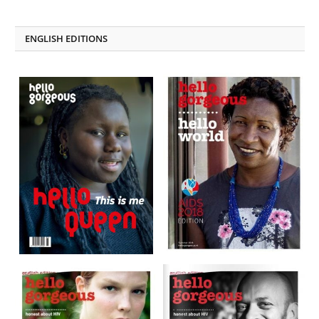
on
on
Facebook
LinkedIn
ENGLISH EDITIONS